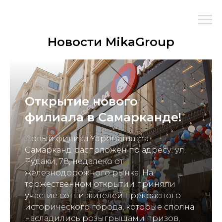
Новости MikaGroup
Открытие нового
филиала в Самарканде!
Новый филиал Yaponamama
Самарканд расположен по адресу: ул.
Рудаки, 78, недалеко от
железнодорожного рынка. На
торжественном открытии приняли
участие сотни жителей прекрасного
исторического города, которые сполна
насладились розыгрышами призов,